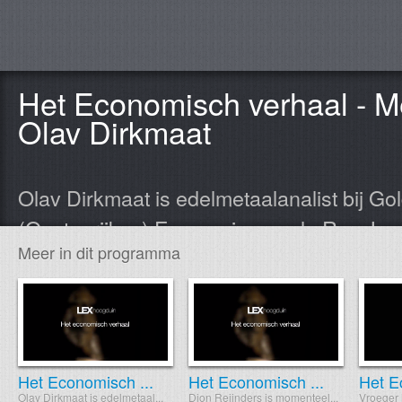
Het Economisch verhaal - Me
Olav Dirkmaat
Olav Dirkmaat is edelmetaalanalist bij G
(Oostenrijkse) Economie aan de Rey Juan 
Meer in dit programma
is oprichter van Hedgehog Capital en Stic
heeft een master in Oostenrijkse Econom
Universiteit en een master in Marketing van
Ludwig von Mises
Het Economisch ...
Het Economisch ...
Het E
1881 – 1973
Olav Dirkmaat is edelmetaal...
Dion Reijnders is momenteel...
Vroeger 