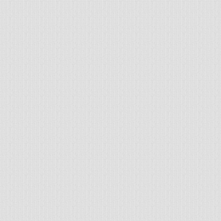
Wenen, de Universiteit van Géneve en de 
Hij was grotendeels verantwoordelijk voo
Oostenrijkse economische school na de 
veelomvattende meesterwerk,
Het mensel
verschillende talen vertaald.