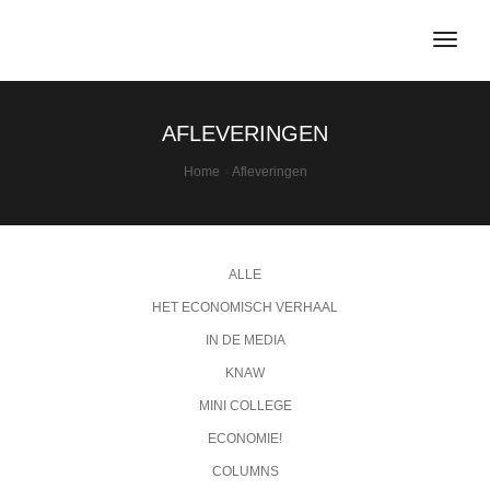
togg
navig
AFLEVERINGEN
Home
Afleveringen
ALLE
HET ECONOMISCH VERHAAL
IN DE MEDIA
KNAW
MINI COLLEGE
ECONOMIE!
COLUMNS