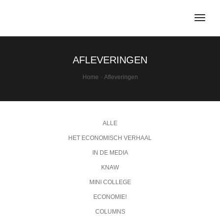
togg
navig
AFLEVERINGEN
Home
Afleveringen
ALLE
HET ECONOMISCH VERHAAL
IN DE MEDIA
KNAW
MINI COLLEGE
ECONOMIE!
COLUMNS