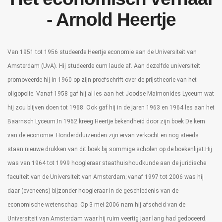
- Arnold Heertje
Van 1951 tot 1956 studeerde Heertje economie aan de Universiteit van
Amsterdam (UvA). Hij studeerde cum laude af. Aan dezelfde universiteit
promoveerde hij in 1960 op zijn proefschrift over de prijstheorie van het
oligopolie. Vanaf 1958 gaf hij al les aan het Joodse Maimonides Lyceum wat
hij zou blijven doen tot 1968. Ook gaf hij in de jaren 1963 en 1964 les aan het
Baarnsch Lyceum.In 1962 kreeg Heertje bekendheid door zijn boek De kern
van de economie. Honderdduizenden zijn ervan verkocht en nog steeds
staan nieuwe drukken van dit boek bij sommige scholen op de boekenlijst.Hij
was van 1964 tot 1999 hoogleraar staathuishoudkunde aan de juridische
faculteit van de Universiteit van Amsterdam; vanaf 1997 tot 2006 was hij
daar (eveneens) bijzonder hoogleraar in de geschiedenis van de
economische wetenschap. Op 3 mei 2006 nam hij afscheid van de
Universiteit van Amsterdam waar hij ruim veertig jaar lang had gedoceerd.