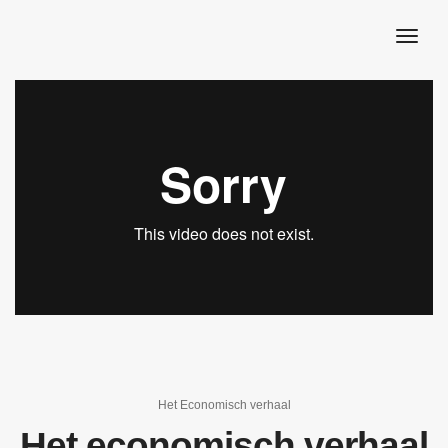
togg
navig
Het Economisch verhaal
Het economisch verhaal