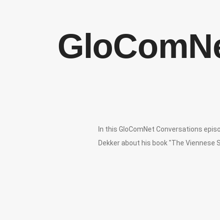
GloComNet
In this GloComNet Conversations episo
Dekker about his book "The Viennese St