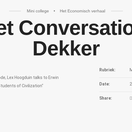
Mini college • Het Economisch verhaal
 Conversatio
Dekker
Rubriek:
M
de, Lex Hoogduin talks to Erwin
Date:
2
udents of Civilization"
Share: